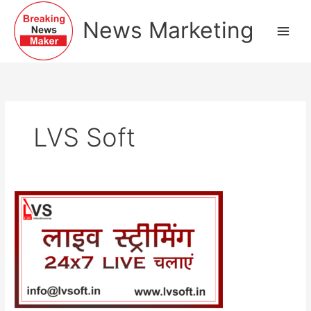
Skip
to
News Marketing
content
LVS Soft
Benefits
of
LVS
Soft.